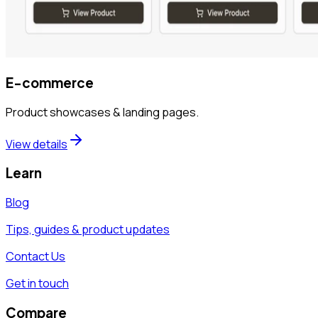
E-commerce
Product showcases & landing pages.
View details
Learn
Blog
Tips, guides & product updates
Contact Us
Get in touch
Compare